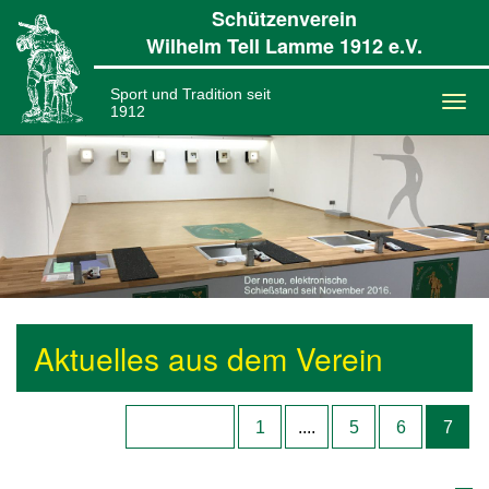
Schützenverein
Wilhelm Tell Lamme 1912 e.V.
Sport und Tradition seit
1912
Togg
navi
Aktuelles aus dem Verein
1
....
5
6
7