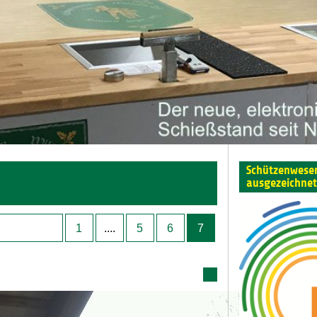
Schützenwesen
ausgezeichnet
1
....
5
6
7