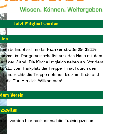
Jetzt Mitglied werden
nden
heim
befindet sich in der
F
rankenstraße 29, 38116
Lamme
, im Dorfgemeinschaftshaus, das Haus mit dem
f der Wand. Die Kirche ist gleich neben an. Vor dem
rkplatz, vom Parkplatz die Treppe hinauf durch den
nt) und rechts die Treppe nehmen bis zum Ende und
rch die Tür. Herzlich Willkommen!
 dem Verein
ngszeiten
ierten werden hier noch einmal die Trainingszeiten
.