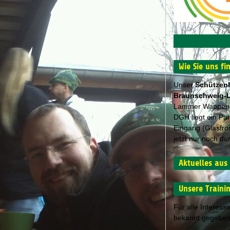
Wie Sie uns fi
Unser
Schützen
Braunschweig-
Lammer Wappen au
DGH liegt ein Pa
Eingang (Glasfro
jetzt nur noch du
Aktuelles aus
Unsere Traini
Für alle Interess
bekannt gegeben