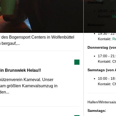
Dienstag:
18:00 - 21
Kontakt:
Ud
Mittwoch:
19:30 - 22
r des Bogensport Centers in Wolfenbüttel
Kontakt:
Re
bergauf,...
Donnerstag (von
17:00 - 21
Kontakt: C
Samstags
(von 
in Brunswiek Helau!!
10:00 - 18
chützenverein Karneval. Unser
Kontakt: C
am größten Karnevalsumzug in
den...
Hallen/Wintersai
Samstags
: